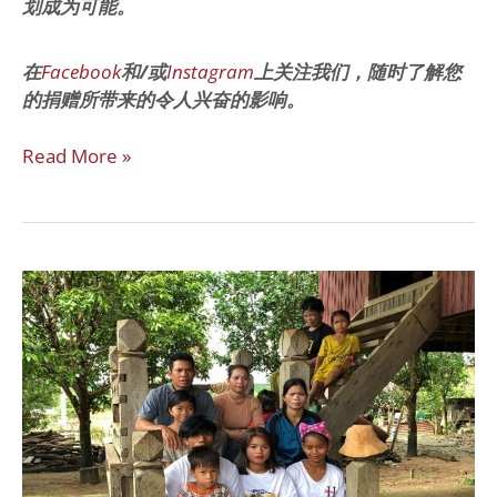
划成为可能。
在
Facebook
和/或
Instagram
上关注我们，随时了解您
的捐赠所带来的令人兴奋的影响。
Read More »
沿
着
无
法
行
走
的
道