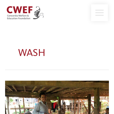
跳
至
内
容
WASH
工
作
中
的
人