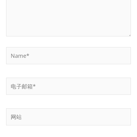
Name*
电
子
邮
箱
*
网
站