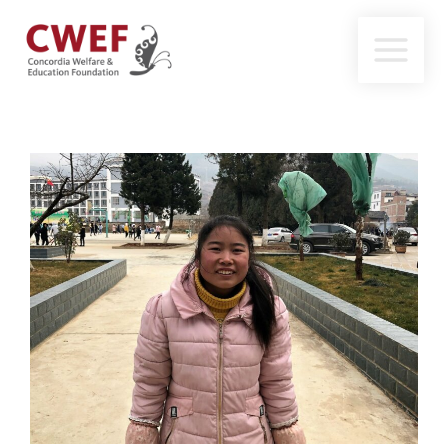
跳
至
内
容