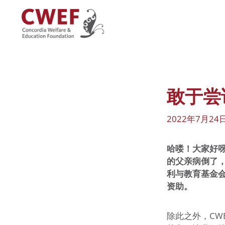
跳
至
内
容
敢于尝
2022年7月24
哈喽！大家好呀
的父亲病倒了
利与教育基金
资助。
除此之外，CWE