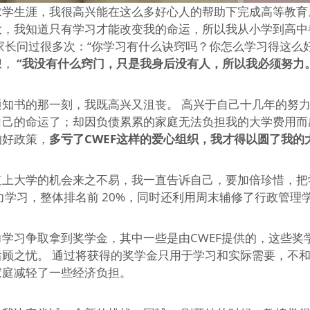
求学生涯，我很高兴能在这么多好心人的帮助下完成高等教育
大，我知道只有学习才能改变我的命运，所以我从小学到高中
家长问过很多次：“你学习有什么诀窍吗？你怎么学习得这么好
想，
“我没有什么窍门，只是我身后没有人，所以我必须努力
通知书的那一刻，我既高兴又沮丧。 高兴于自己十几年的努
自己的命运了；却因负债累累的家庭无法负担我的大学费用而
的好政策，
多亏了CWEF这样的爱心组织，我才得以圆了我的
道上大学的机会来之不易，我一直告诉自己，要加倍珍惜，把
力学习，整体排名前 20%，同时还利用周末辅修了行政管理
学习争取拿到奖学金，其中一些是由CWEF提供的，这些奖
后顾之忧。 通过将获得的奖学金只用于学习和实际需要，不
家庭减轻了一些经济负担。