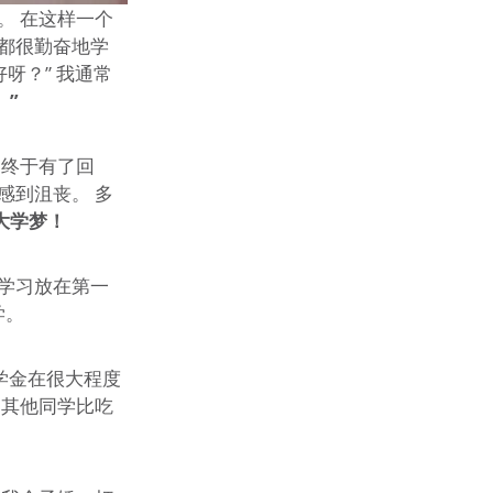
。 在这样一个
都很勤奋地学
呀？” 我通常
。”
力终于有了回
感到沮丧。 多
大学梦！
学习放在第一
学。
学金在很大程度
和其他同学比吃